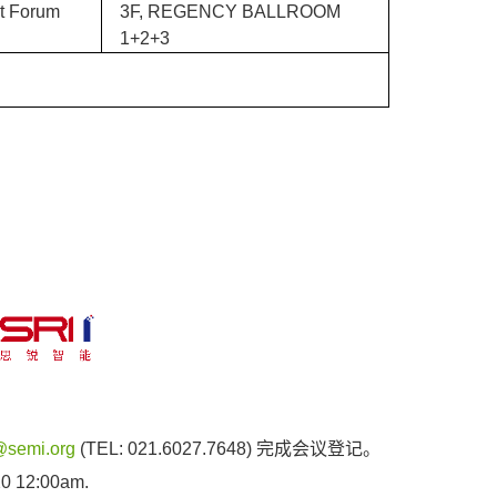
t Forum
3F, REGENCY BALLROOM
1+2+3
semi.org
(TEL: 021.6027.7648) 完成会议登记。
20 12:00am.