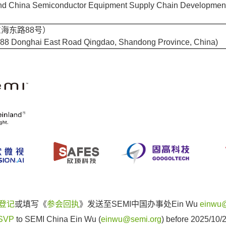
nd China Semiconductor Equipment Supply Chain Developmen
海东路88号）
8 Donghai East Road Qingdao, Shandong Province, China)
登记
或填写《
参会回执
》发送至SEMI中国办事处Ein Wu
einwu@
SVP
to SEMI China Ein Wu (
einwu@semi.org
) before 2025/10/